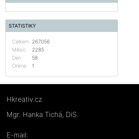
STATISTIKY
Celkem:
267056
Měsíc:
2285
Den:
58
Online:
1
Hkreativ.cz
Mgr. Hanka Tichá, DiS.
E-mail: