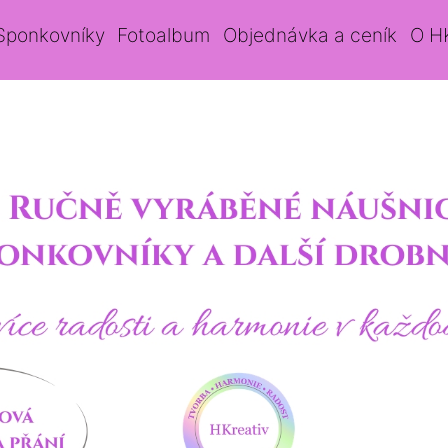
Sponkovníky
Fotoalbum
Objednávka a ceník
O H