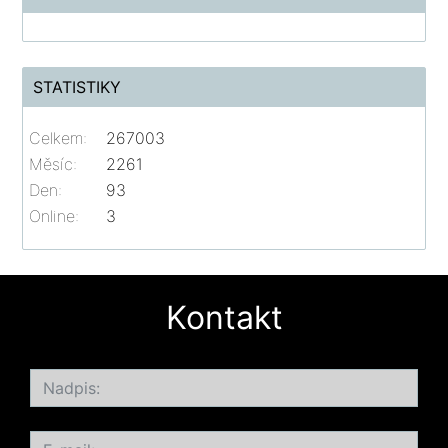
STATISTIKY
Celkem:
267003
Měsíc:
2261
Den:
93
Online:
3
Kontakt