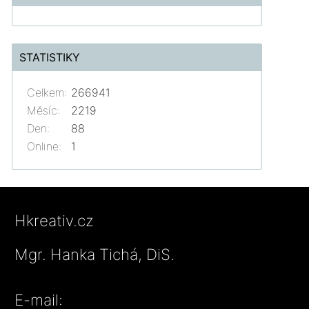
STATISTIKY
Celkem:
266941
Měsíc:
2219
Den:
88
Online:
1
Hkreativ.cz
Mgr. Hanka Tichá, DiS.
E-mail: