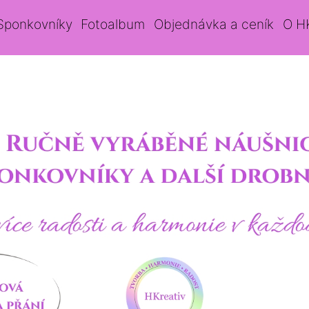
Sponkovníky
Fotoalbum
Objednávka a ceník
O H