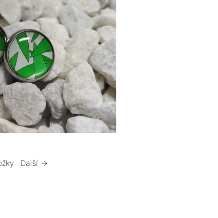
ožky
Další →