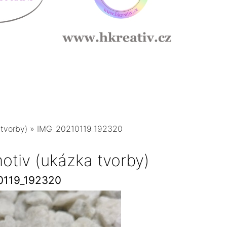
 tvorby)
»
IMG_20210119_192320
otiv (ukázka tvorby)
0119_192320