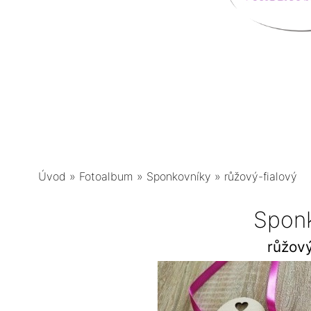
Úvod
»
Fotoalbum
»
Sponkovníky
»
růžový-fialový
Spon
růžový