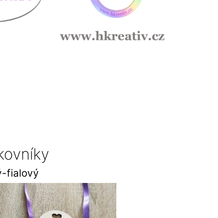
kovníky
-fialový