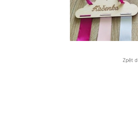
Zpět d