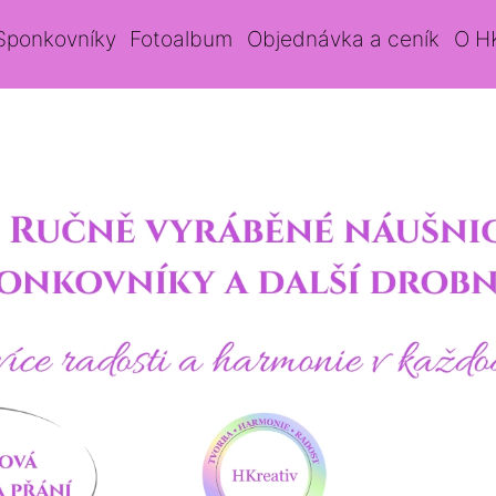
Sponkovníky
Fotoalbum
Objednávka a ceník
O H