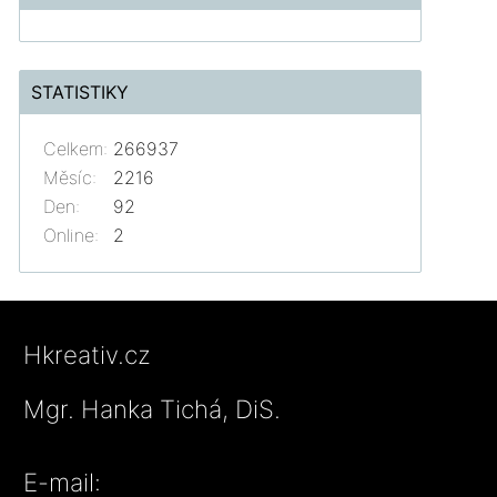
STATISTIKY
Celkem:
266937
Měsíc:
2216
Den:
92
Online:
2
Hkreativ.cz
Mgr. Hanka Tichá, DiS.
E-mail: