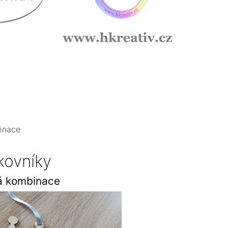
inace
kovníky
á kombinace