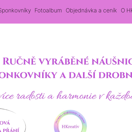
Sponkovníky
Fotoalbum
Objednávka a ceník
O H