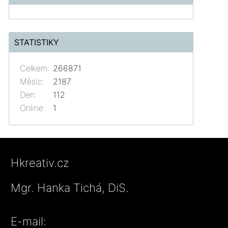
STATISTIKY
Celkem:
266871
Měsíc:
2187
Den:
112
Online:
1
Hkreativ.cz
Mgr. Hanka Tichá, DiS.
E-mail: