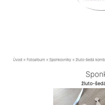
Úvod
»
Fotoalbum
»
Sponkovníky
»
žluto-šedá komb
Spon
žluto-šed