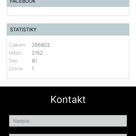
FACEBOOK
STATISTIKY
Celkem:
266802
Měsíc:
2152
Den:
81
Online:
1
Kontakt