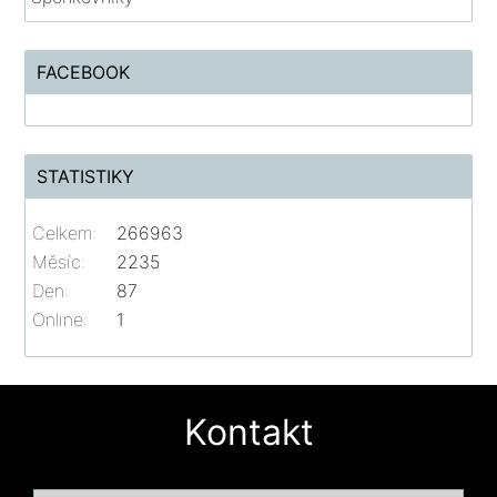
FACEBOOK
STATISTIKY
Celkem:
266963
Měsíc:
2235
Den:
87
Online:
1
Kontakt