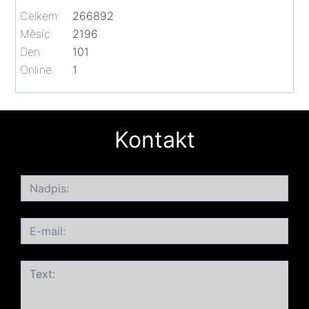
Celkem:
266892
Měsíc:
2196
Den:
101
Online:
1
Kontakt