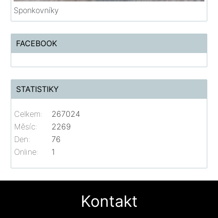
Sponkovníky
FACEBOOK
STATISTIKY
Celkem:
267024
Měsíc:
2269
Den:
76
Online:
1
Kontakt